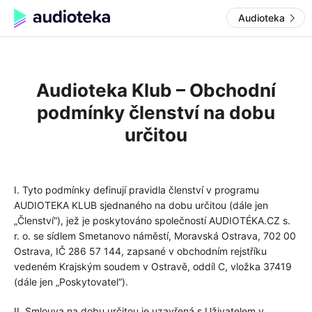
Audioteka
Audioteka Klub – Obchodní
podmínky členství na dobu
určitou
I. Tyto podmínky definují pravidla členství v programu
AUDIOTEKA KLUB sjednaného na dobu určitou (dále jen
„Členství“), jež je poskytováno společností AUDIOTÉKA.CZ s.
r. o. se sídlem Smetanovo náměstí, Moravská Ostrava, 702 00
Ostrava, IČ 286 57 144, zapsané v obchodním rejstříku
vedeném Krajským soudem v Ostravě, oddíl C, vložka 37419
(dále jen „Poskytovatel“).
II. Smlouva na dobu určitou je uzavřená s Uživatelem v