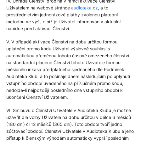
IV. Úhrada Členství probíhá v rámci aktivace Členství
Uživatelem na webové stránce
audioteka.cz
, a to
prostřednictvím jednorázové platby zvolenou platební
metodou ve výši, o níž je Uživatel informován v aktuální
nabídce před aktivací Členství.
V. V případě aktivace Členství na dobu určitou formou
uplatnění promo kódu Uživatel výslovně souhlasí s
automatickou přeměnou tohoto časově omezeného členství
na standardní placené Členství tohoto Uživatele formou
měsíčního inkasa předplatného sjednaného dle Podmínek
Audiotéka Klub, a to počínaje dnem následujícím po uplynutí
vstupního období uvedeného na příslušném promo kódu,
nedojde-li nejpozději posledního dne vstupního období k
ukončení Členství Uživatelem.
VI. Smlouvu o Členství Uživatele v Audioteka Klubu je možné
uzavřít dle volby Uživatele na dobu určitou v délce 6 měsíců
(180 dní) či 12 měsíců (365 dní). Toto období tvoří jedno
zúčtovací období. Členství Uživatele v Audioteka Klubu a jeho
přístup k členským výhodám automaticky vyprší posledním